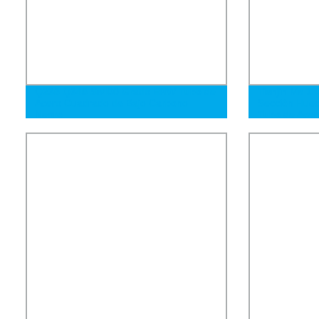
Q235 Q345 Ss400 Grado ERW Tubo de
Tianjin Ms 1
Acero Cuadrado de Bajo Carbono
Sección Huec
Negro
Tubo de Acer