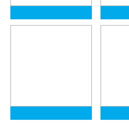
Q195 Tubo de acero rectangular
Tubo de acer
Sección hueca de acero Tubo de acero
de carbono n
cuadrado
calidad, secc
caliente
Sección Hueca Rectangular Laminada
Q235/Q195/Q
en Caliente Dx51d Tubo de Acero
600*600mm/0
Cuadrado Seamless Galvanizado Hot
acero cuadra
Dipped Gi Liange de Carbono para
suave/ERW/s
Material de Construcción
galvanizado/