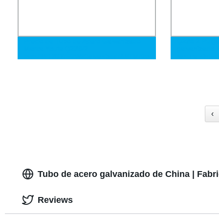
Precio de Tubo de Acero Galvanizado
Q235 2 Pulga
Marca Youfa Q235/2
galvanizado
Inch/BS1387/ERW/Galvanized/ASTM/Round/Thread/Grooved/P
ranura pintad
‹
Tubo de acero galvanizado de China | Fabri
Reviews