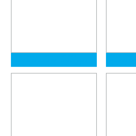
Materiales de construcción para
ASTM DN60 8
edificios conducto EMT tubo de acero
Redondo Gal
galvanizado en caliente tubo ERW
Rectángulo G
Cuadrado Pa
Tubo de Acer
Gran Diámetr