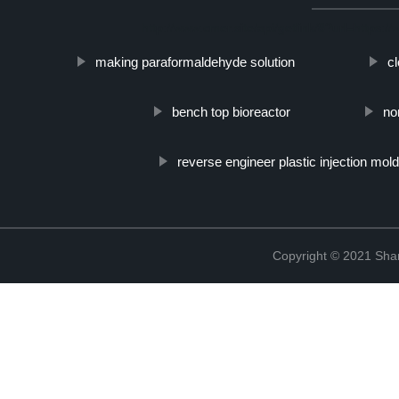
http://www.cmer.site/api/getlink/8?url=https:
making paraformaldehyde solution
cl
bench top bioreactor
no
reverse engineer plastic injection mol
Copyright © 2021 Shanx