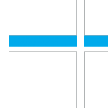
Venta caliente de fábrica de accesorios
Clase 150 tub
de tubería de acero inoxidable
2 pulgadas de
fabricante OEM codo tee nipple unión
pulgadas de 
de 12 pulgad
1/2&quot;--2