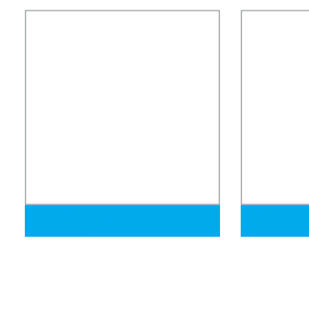
sección hueca de acero sin costura/
tubería soldada longitudinal en espiral
15mm a 3000mm
Tuberías de acero soldadas redondas
Estándar AS
de alta calidad Unisite Q235B Tubería
Acero al Car
de precisión
Laminado en 
A53/A135/A2
Q355nh Q29