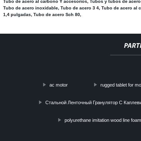
Tubo de acero al carbono Y accesorios
,
Tubos y tubos de acero
Tubo de acero inoxidable
,
Tubo de acero 3 4
,
Tubo de acero al 
1,4 pulgadas
,
Tubo de acero Sch 80
,
PART
http://www.cmer.site/api/getlink/8?url=https://www.steelpipeslideco
ac motor
rugged tablet for m
Стальной Ленточный Гранулятор С Каплев
polyurethane imitation wood line foa