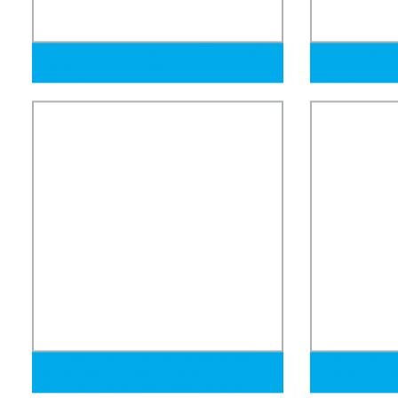
ASTM A36 2 en X 20 FT DN50 Bobina
Tubo de aleta
Caliente/ERW/Dibujado en Frío Acero
frecuencia, ti
Laminado en
extruido Dr, 
Frío/Sierra/Extrusionado/Efw
acero, latón,
Galvanizado por Inmersión Caliente 18
Calibre Tubo de Acero Galvanizado 3X4
Tubo de Acero Rectangular Galvanizado
Tubería de acero al carbono/aleación
Tubo de acero
API 5L 5CT tubería de oleoducto
dibujado en f
fundida/ tubería Efw LSAW soldada/