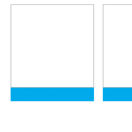
tubo soldado hueco tubo de acero
304 316L tub
rectangular cuadrado Tubo
Squard tuberí
construcción
201 304 Precio del tubo de acero
ASTM A500 Se
inoxidable por tonelada Stock Envío
soldada 50*5
rápido
de acero sua
cuadrado