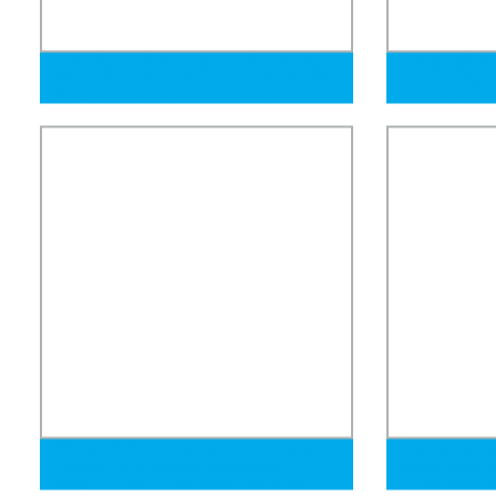
Tuberías y tubos de acero sin costura
Venta Calient
SAE 1010 1020 1040 1045 Sch 40s 3/8
Tubo de Acer
Pulgada 1/2 Pulgada 3/4 Pulgada 1
40 Tubo Rect
Pulgada
Acero de Prec
ASTM 1045 Acero al carbono de alta
Alta calidad 
resistencia precoated galvanizado
galvanizado 
caliente Tubo de acero sin costuras
de acero al c