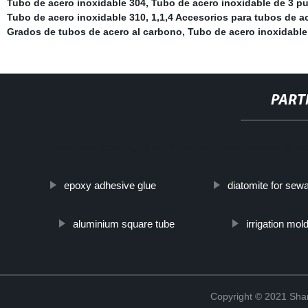
Tubo de acero inoxidable 304
,
Tubo de acero inoxidable de 3 p
Tubo de acero inoxidable 310
,
1,1,4 Accesorios para tubos de a
Grados de tubos de acero al carbono
,
Tubo de acero inoxidable
PART
http://www.cmer.site/api/getlink/8?url=https://www.steelpipeslid
epoxy adhesive glue
diatomite for sewag
aluminium square tube
irrigation mol
Copyright © 2021 Shanx