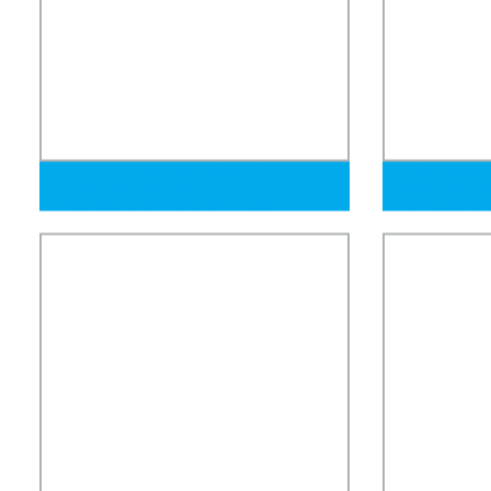
API 5L Psl1/2/ASTM A53/A106 Gr. B/JIS
Tubo de acer
DIN/A179/A192/A333
soldadura ER
X42/X52/X56/X60/65 X70 Tubo
hierro galvan
Redondo Sin Costura Soldado de Acero
soldado para 
al Carbono Galvanizado Negro de Acero
Inoxidable