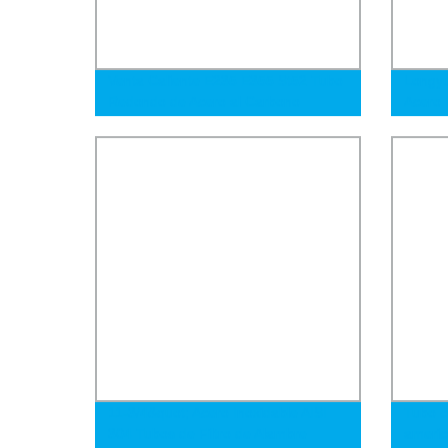
Venta Caliente E235 E355 St52 Tubo
Longyu
Redondo de Acero al Carbono
Acero 
Galvanizado Laminado en Frío Sin
Precis
Costura
304/30
de Ace
ISO T
11-3/4&quot; Acero Inoxidable AISI
Tubo c
304 Tubos de Filtro de Alambre
ameri