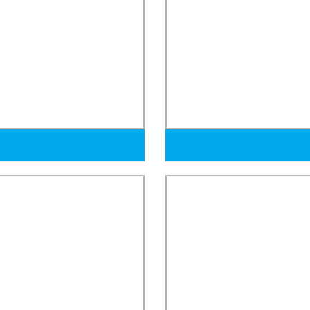
n hueca de acero rectangular
Venta Caliente Fabricante 8 P
rado de hierro negro soldado
Tubo de Acero Sin Costura Pre
rbono suave ERW 200X200
Sch 40 Tubo Rectificado 35Cr
uadrado galvanizado
Tubo de Acero de Precisión