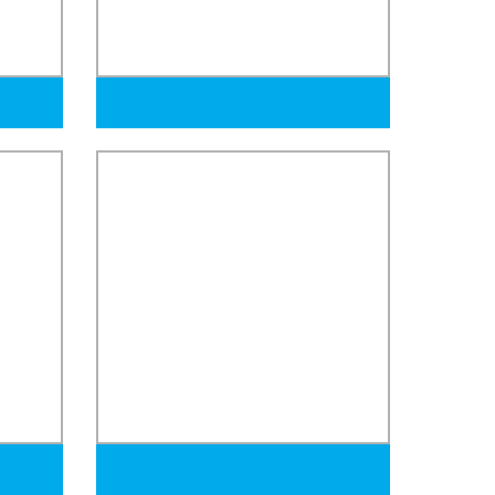
o
100X100X3mm Tubo redondo de
a para
acero galvanizado con alto
recubrimiento de zinc, tubo
cuadrado, material perforado, tubo Gi
 H
ASTM A179 5/8&prime;&prime;
3/4&prime;&prime; Diámetro Tubo de