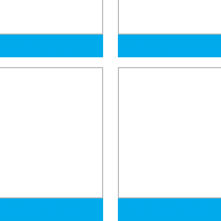
 3/4&quot; Tubos de Ba de
Cortadora de tuberías de acer
Inoxidable Sin Costura de
inoxidable de mano con bisagr
ión Mayoristas de China
2-4 pulgadas
4L 316/316L 321 904L Tubo
ro Inoxidable Sin Costura con
UV PED SGS
uadrado galvanizado
Fabricantes de China Tipo L G
cano Q355ND tubo cuadrado
Espiral Soldada de Aleación de