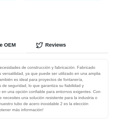
mbiador
Acero Carbono Sin Costura Tubo Sin
o para
Costura
entador
 de OEM
Reviews
ecesidades de construcción y fabricación. Fabricado
u versatilidad, ya que puede ser utilizado en una amplia
También es ideal para proyectos de fontanería,
de seguridad, lo que garantiza su fiabilidad y
te en una opción confiable para entornos exigentes. Con
necesites una solución resistente para la industria o
uestro tubo de acero inoxidable 2 es la elección
obtener más información!