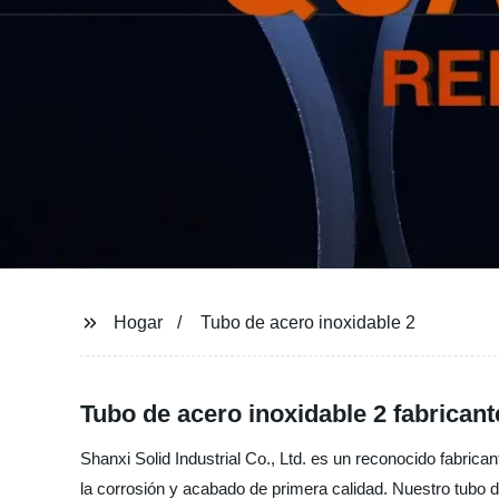
Hogar
Tubo de acero inoxidable 2
Tubo de acero inoxidable 2 fabrican
Shanxi Solid Industrial Co., Ltd. es un reconocido fabrica
la corrosión y acabado de primera calidad. Nuestro tubo d