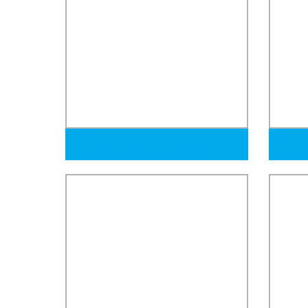
Q195 Tubo de acero carbono
Secció
cuadrado rectangular soldado API 5L
y cuad
ASTM A53 en stock adecuado para
de ca
climas fríos para material de
tubo c
construcción