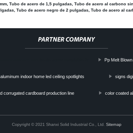
0 mm
,
Tubo de acero de 1,5 pulgadas
,
Tubo de acero al carbono si
ulgadas
,
Tubo de acero negro de 2 pulgadas
,
Tubo de acero al ca
PARTNER COMPANY
Pp Melt Blown
.steelpipeslideco.es/tubo-de-acero-inoxidable-2/
aluminum indoor home led ceiling spotlights
signs digi
d corrugated cardboard production line
color coated a
Copyright © 2021 Shanxi Solid Industrial Co., Ltd.
Sitemap