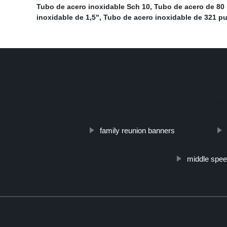
Tubo de acero inoxidable Sch 10
,
Tubo de acero de 8
inoxidable de 1,5"
,
Tubo de acero inoxidable de 321 p
http://www.cmer.site/api/getlink/8?url=https://www
family reunion banners
middle spee