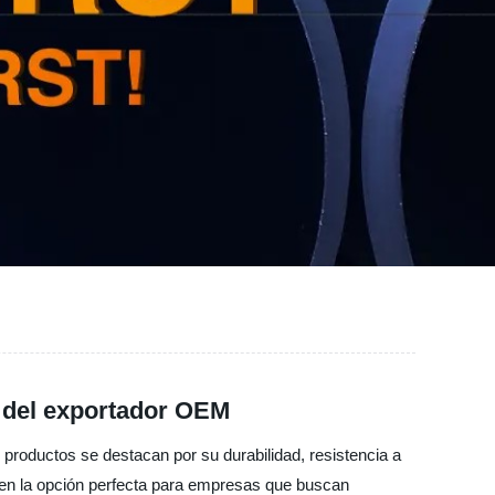
o del exportador OEM
s productos se destacan por su durabilidad, resistencia a
te en la opción perfecta para empresas que buscan