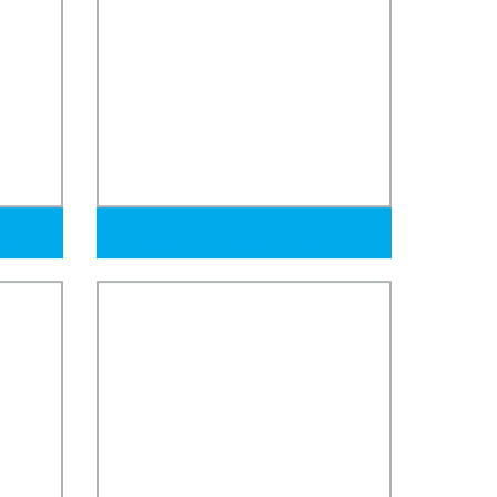
ulgadas
¡Gran Venta! Sch40s Buen Calidad
cio
Accesorios de Tubería de Acero
Mo
Inoxidable de Soldadura a Tope