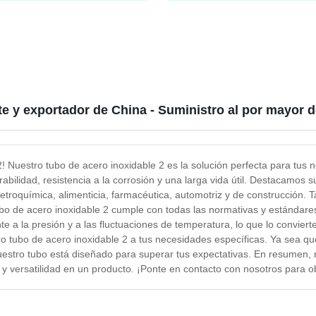
para barandilla de carretera
Aluminio Cobre Acero Interca
de Calor Tubo de Aletas Rolad
Intercambiador de Calor / Cal
de Aire
te y exportador de China - Suministro al por mayor
 Nuestro tubo de acero inoxidable 2 es la solución perfecta para tus n
abilidad, resistencia a la corrosión y una larga vida útil. Destacamos s
etroquímica, alimenticia, farmacéutica, automotriz y de construcción. 
ubo de acero inoxidable 2 cumple con todas las normativas y estándares 
te a la presión y a las fluctuaciones de temperatura, lo que lo convier
tubo de acero inoxidable 2 a tus necesidades específicas. Ya sea que 
estro tubo está diseñado para superar tus expectativas. En resumen, n
d y versatilidad en un producto. ¡Ponte en contacto con nosotros para 