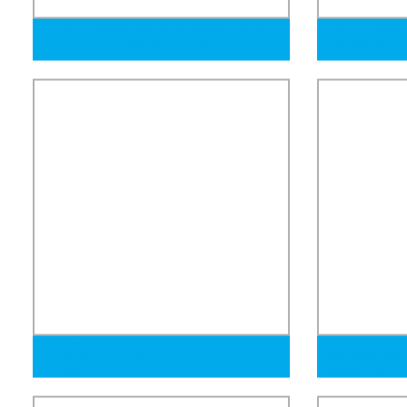
Tubo de acero cromado para armario,
40X40 Tubo 
tubo redondo ovalado doblado
Galvanizado 
Soldado Galv
Accesorio de tubo de acero inoxidable
Accesorios d
de fábrica en China, accesorio de
304 316 3&qu
presión
Manguera