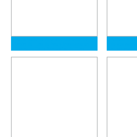
Venta Caliente 90 Grado Conector de
Accesorio de 
Unión de Tubo de Acero Inoxidable en
de alta calida
Forma de Codo Accesorios de Tubo
hexagonal, n
para Tubería Hidráulica o Accesorios de
Compresión de Instrumentación con
Doble Ferrule