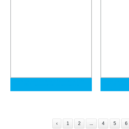
Niple de tubo de acero inoxidable Inox
Tubo de acer
NPT BSPT accesorios de soldadura
SA179, tubo 
de acero a p
‹
1
2
...
4
5
6