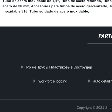
Tubo de acero inoxidable de 1,4"
,
Tubo de acero redondo
,
Tubo
acero de 50 mm
,
Accesorios para tubos de acero galvanizado
,
T
inoxidable 316
,
Tubo soldado de acero inoxidable
,
PART
http://www.cmer.site/api/getlink/8?url=https://www.steelpipe
Pp Pe Трубы Пластиковые Экструдер
workforce lodging
auto detaili
Copyright © 2021 Shanx