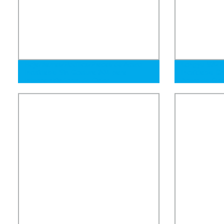
Hoja/Barras/Rodillos/Placas de Acero
Longyu S3275
Inoxidable Sin Costura 304 para
Inoxidable C
Intercambiadores de Calor
Acero de Gr
Diámetro Pro
Soldados LS
Químicos