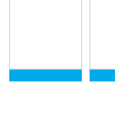
Acoplamiento de acero hidráulico de
Tuberías red
alta calidad, accesorio de tubo
galvanizado s
hidráulico
andamiaje, ma
tubo de acer