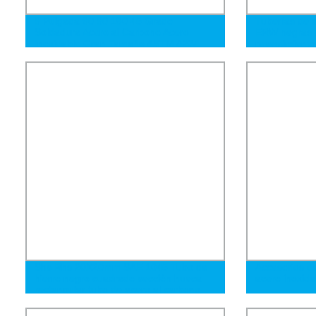
6 Pulgada 90 60 180 45 Grado
Tuberías de 
Soldadura Acero al Carbono Acero
ERW negras d
Inoxidable Gran Tamaño ASTM A234
revestimiento
Wpb Soldadura a Tope Largo Radio Sin
carbono LSAW
Costura Ss Accesorio de Tubo Sin
tubería de ac
Costura Codo
Shs Rhs 20X20mm SAE 1045 Tubo de
Accesorios d
hierro negro cuadrado sección hueca
acero inoxida
rectangular tubo de acero al carbono