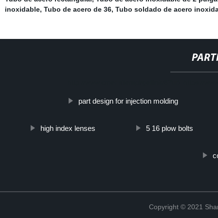
inoxidable
,
Tubo de acero de 36
,
Tubo soldado de acero inoxid
PART
http://www.cmer.site/api/getlink/8?url=https://w
part design for injection molding
high index lenses
5 16 plow bolts
c
Copyright © 2021 Shanx