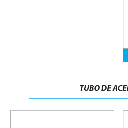
TUBO DE ACE