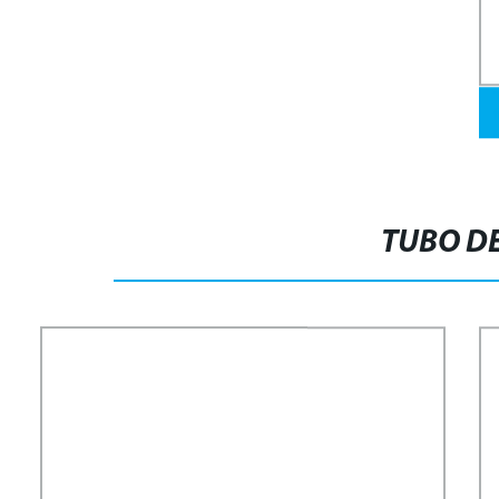
TUBO DE