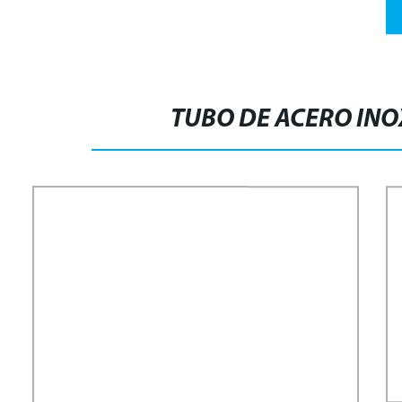
TUBO DE ACERO INO