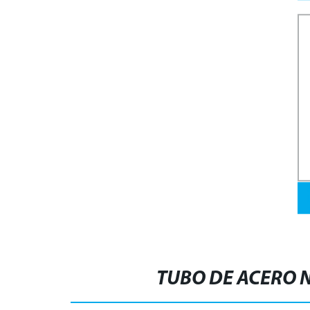
TUBO DE ACERO 