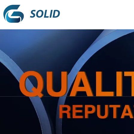
SOLID