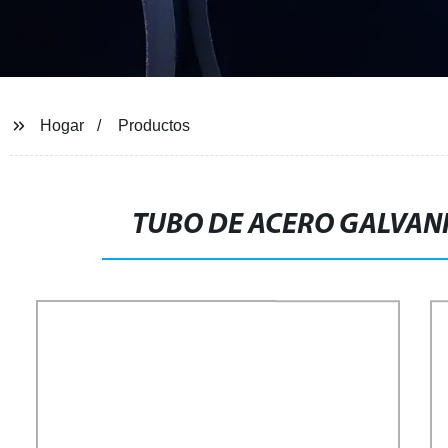
Hogar
Productos
TUBO DE ACERO GALVANI