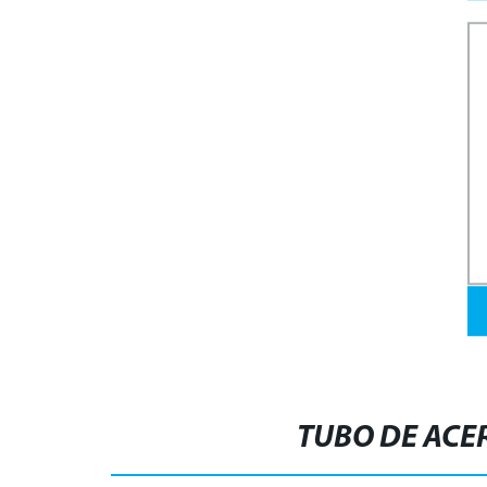
TUBO DE ACE