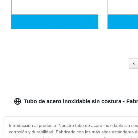
AISI ASTM A269 Tp Ss 310S 2205 2507
A376 (304N, 
C276 201 304 304L 321 316 316L 430
Tubo de Acero
410 420 409L 440 Tubo de acero
inoxidable sin costura tubo soldado
‹
Tubo de acero inoxidable sin costura - Fab
Introducción al producto: Nuestro tubo de acero inoxidable sin cos
corrosión y durabilidad. Fabricado con los más altos estándares de