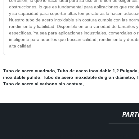
corrosión, lo que lo hace ideal para su uso en entornos exigentes.
obstrucciones, lo que es fundamental para aplicaciones que requie
y su capacidad para soportar altas temperaturas lo hacen adecuad
Nuestro tubo de acero inoxidable sin costura cumple con las norm
rendimiento y fiabilidad. Disponible en una variedad de tamaños 
específicas. Ya sea para aplicaciones industriales, comerciales o r
inteligente para aquellos que buscan calidad, rendimiento y dura
alta calidad.
Tubo de acero cuadrado
,
Tubo de acero inoxidable 1,2 Pulgada
inoxidable pulido
,
Tubo de acero inoxidable de gran diámetro
,
T
Tubo de acero al carbono sin costura
,
PART
http://www.cmer.site/api/getlink/8?url=https://www.steelpipesl