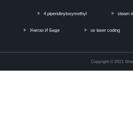
4 piperidinyloxymethyl
steam ir
Унитаз И Биде
uv laser coding
Copyright © 2021 Shanx