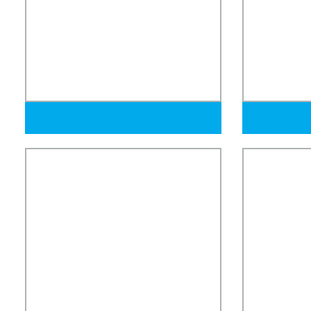
SS304 SS316 Tubo de Acero Inoxidable
Tubo de acero
Sin Costura para Equipos Mecánicos
personalizad
202 SS304 31
inoxidable la