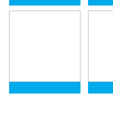
sin costura
2 Precio de tubo de acero inoxidable de
AISI 8K Tubo 
pulgada, 2mm Grosor de tubo de acero
Espejo 201 3
pregalvanizado
430 Resistent
Sin Costura T