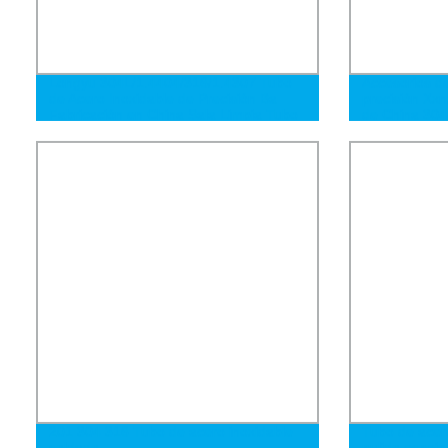
Longyu 304L/1.4404/316/1.4307 Tubo
Accesorios de
de Acero Inoxidable de Precisión Ba
precisión Xxn
Fabricación en China Sala Limpia Tubo
de China 304
de Acero Inoxidable de Precisión Ba
para Aplicación Ep
201 304 316 Tubo de acero inoxidable
Tubo de acer
soldado
pulido espejo