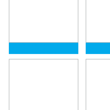
Industria de Maquinaria ASTM A270 201
Precisión 20
310S 12m 70mm Tubo de Acero
Conexión Sol
Inoxidable Hexagonal Ovalado
Acero Inoxida