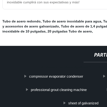
inoxidable cumplirá con sus expectativas y más!
Tubo de acero redondo
,
Tubo de acero inoxidable para agua
,
Tu
y accesorios de acero galvanizado
,
Tubo de acero de 1,4 pulga
inoxidable de 10 pulgadas
,
20 pulgadas Tubo de acero
,
PART
http://www.cmer.site/api/getlink/8?url=https
compressor evaporator condenser
professional grout cleaning machine
sheet of galvanized