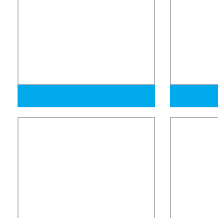
SS304 SS316 Tubo de Acero Inoxidable
Tubo de acero
Sin Costura para Equipos Mecánicos
personalizad
202 SS304 31
inoxidable la