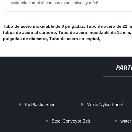
inoxidable cumplirá con sus expectativas y más!
Tubo de acero inoxidable de 8 pulgadas
,
Tubo de acero de 22 
tubos de acero al carbono
,
Tubo de acero inoxidable de 15 mm
pulgadas de diámetro
,
Tubo de acero en espiral
,
PART
http://www.cmer.site/api/getlink/8?url=https://www.steelpipe
Pp Plastic Sheet
White Nylon Panel
Steel Conveyor Belt
water