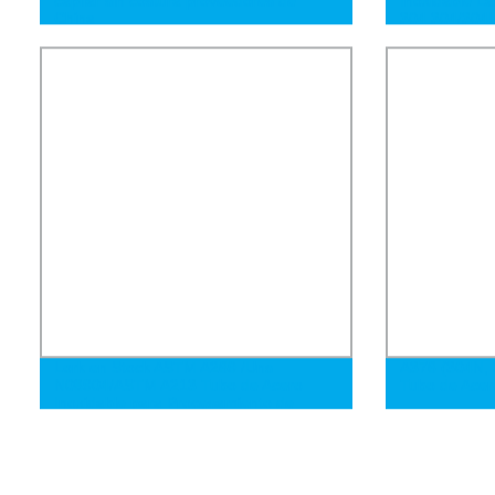
China
304 304/304
316h
Lork en Stock ASTM A269 /Uns
A376 (304N, 
N08904/ASTM A213 Tubo de Acero
Tubo de Acero
Inoxidable para Procesamiento de
Papel 904L Tubo de Acero Sin Costura