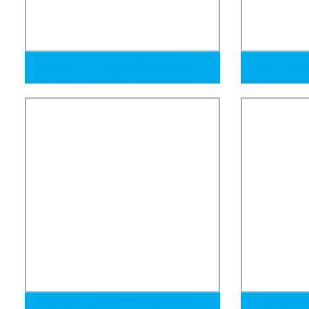
Ss201/430 /304 Tubo de Acero
Venta Direct
Inoxidable Sin Costura Decorativo de
Acero Inoxid
Escape Ba Superficie Tubo de Acero
Carbono con
Inoxidable
para Material
Longyu 304 Tubo de acero inoxidable
Fabricante d
capilar sin costura proveedores de
Inoxidable L