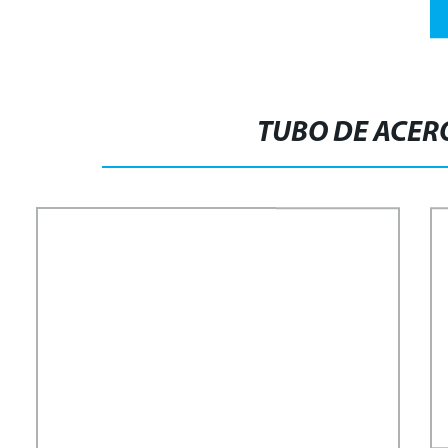
TUBO DE ACERO