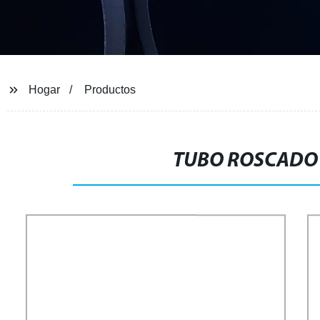
Hogar
Productos
TUBO ROSCADO 