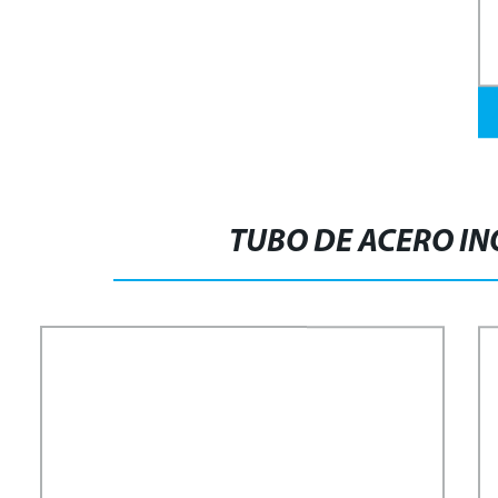
TUBO DE ACERO IN