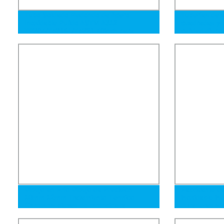
Tubo Soldado Redondo de Acero
Tuberías de 
Inoxidable Pulido ASTM A312
cuadradas y r
TP304/Tp316L/Tp321 40inch para
calidad dispo
Material de Construcción de Hierro
Dibujo en Frío Dibujo de Precisión
Fabricante de
10mm 12mm Tratamiento Térmico
inoxidable in
Chromoly piezas de motocicleta
duraderas y r
automotrices 4130 4140 30CrMo
42CrMo Tubo de Acero Seamless de