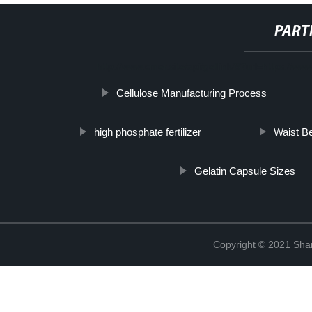
PART
http://www.cmer.site/api/getlink/8?url=https://w
Cellulose Manufacturing Process
high phosphate fertilizer
Waist Be
Gelatin Capsule Sizes
Copyright © 2021 Shanx