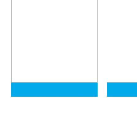
Aleación de Cromo Moly
API de andamiaje revestimiento gas
Tubo de acero
petróleo tuberías construcción material
dibujado en f
13cr Sch80 tubo de acero galvanizado
negro suave carbono sin costura
hexagonal cuadrado redondo