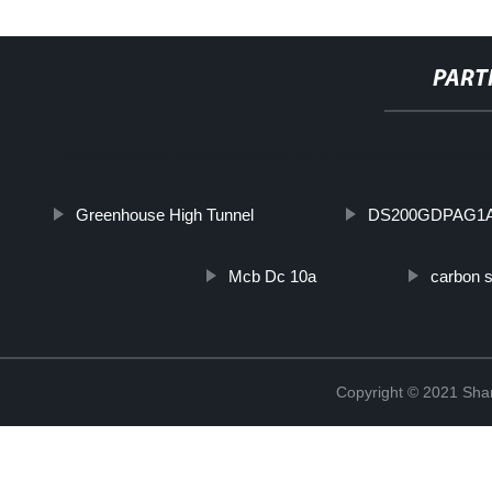
PART
http://www.cmer.site/api/getlink/8?url=https://www.steelpipes
Greenhouse High Tunnel
DS200GDPAG1
Mcb Dc 10a
carbon st
Copyright © 2021 Shanx