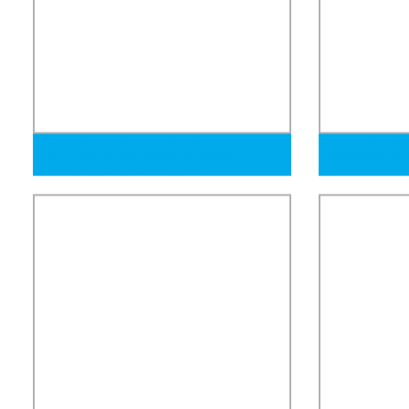
Tubería de Acero Inoxidable Redonda
Tubo cuadrad
Sin Costura Laminada en Caliente 3
inoxidable a 
Pulgada 316ti 316 304 316L
tubo rectangu