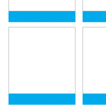
Gran Inventario Alta Calidad ASTM A53
A179 T22 Tub
Gr. B DN350 Galvanizado en Caliente
costura
1/2 3/4 1 2 1.5 6 Pulgadas Tubo de
Acero Galvanizado
Tubería de acero inoxidable soldada de
Panel de cerc
aleación laminada en caliente,
Pengxian Fab
cuadrada, redonda, pulida, hexagonal y
de granja 1.8