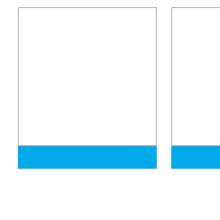
de forma especial, sin costura, según
para ganado 
ASTM/JIS/GB/ISO
Tubo radiante de fundición centrífuga,
Certificado U
tubo radiante resistente al calor, tubo
Galvanizado 
radiante de aleación, tubo radiante de
Rgs Conduit 
acero inoxidable, tubo radiante de
Tubería Pipe
fundición centrifugada, utilizado en
molino de acero